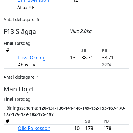
Linn Svensson
12
Åhus FIK
Antal deltagare: 5
F13 Slägga
Vikt: 2,0kg
Final
Torsdag
#
SB
PB
Lova Orning
13
38.71
38.71
2026
Åhus FIK
Antal deltagare: 1
Män Höjd
Final
Torsdag
Höjnings­schema:
126-131-136-141-146-149-152-155-167-170-
173-176-179-182-185-188
#
SB
PB
Olle Folkesson
10
178
178