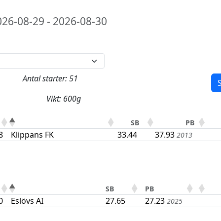
26-08-29 - 2026-08-30
Antal starter: 51
S
Vikt: 600g
SB
PB
8
Klippans FK
33.44
37.93
2013
SB
PB
0
Eslövs AI
27.65
27.23
2025