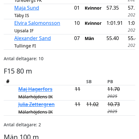
Turebergs FK
Maja Sund
01
57.35
57.1
Kvinnor
2025
Täby IS
Elvira Salomonsson
10
1:01.91
1:01
Kvinnor
2026
Upsala IF
Alexander Sand
07
55.40
55.4
Män
2026
Tullinge FI
Antal deltagare: 10
F15 80 m
#
SB
PB
Maj Hagerfors
11
11.70
2025
Mälarhöjdens IK
Julia Zettergren
11
11.02
10.73
2025
Mälarhöjdens IK
Antal deltagare: 2
Män 100 m