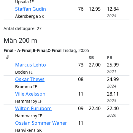
Upsala IF
Staffan Gudin
76
12.95
12.84
2024
Åkersberga SK
Antal deltagare: 27
Män 200 m
Final - A-Final,B-Final,C-Final
Tisdag, 20:05
#
SB
PB
Marcus Lehto
73
27.00
25.99
2021
Boden FI
Oskar Thews
08
24.99
2024
Bromma IF
Ville Axelsson
11
28.11
2025
Hammarby IF
Wilton Furubom
09
22.40
22.40
2026
Hammarby IF
Ossian Sommer Waher
11
Hanvikens SK