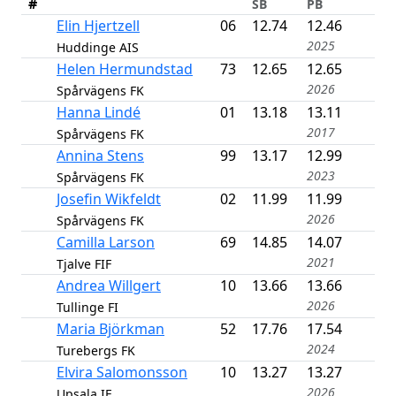
#
SB
PB
Elin Hjertzell
06
12.74
12.46
2025
Huddinge AIS
Helen Hermundstad
73
12.65
12.65
2026
Spårvägens FK
Hanna Lindé
01
13.18
13.11
2017
Spårvägens FK
Annina Stens
99
13.17
12.99
2023
Spårvägens FK
Josefin Wikfeldt
02
11.99
11.99
2026
Spårvägens FK
Camilla Larson
69
14.85
14.07
2021
Tjalve FIF
Andrea Willgert
10
13.66
13.66
2026
Tullinge FI
Maria Björkman
52
17.76
17.54
2024
Turebergs FK
Elvira Salomonsson
10
13.27
13.27
2026
Upsala IF