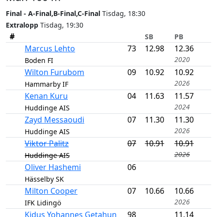
Final - A-Final,B-Final,C-Final
Tisdag, 18:30
Extralopp
Tisdag, 19:30
#
SB
PB
Marcus Lehto
73
12.98
12.36
2020
Boden FI
Wilton Furubom
09
10.92
10.92
2026
Hammarby IF
Kenan Kuru
04
11.63
11.57
2024
Huddinge AIS
Zayd Messaoudi
07
11.30
11.30
2026
Huddinge AIS
Viktor Palitz
07
10.91
10.91
2026
Huddinge AIS
Oliver Hashemi
06
Hässelby SK
Milton Cooper
07
10.66
10.66
2026
IFK Lidingö
Kidus Yohannes Getahun
98
11.14