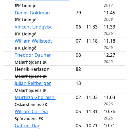
2017
IFK Lidingö
Daniel Goldman
79
11.45
2008
IFK Lidingö
Vincent Lindqvist
06
11.33
11.33
2026
IFK Lidingö
William Wellstedt
07
11.18
11.18
2026
IFK Lidingö
Theodor Dauner
08
12.27
2025
Mälarhöjdens IK
Henrik Karlsson
82
Mälarhöjdens IK
Julian Reitberger
13
Mälarhöjdens IK
Murteza Ghoraishi
02
11.03
11.03
2026
Oskarshamns SK
William Correia
05
11.31
10.76
2025
Spårvägens FK
Gabriel Dag
05
10.71
10.71