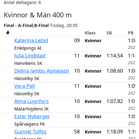
Antal deltagare: 6
Kvinnor & Män 400 m
Final - A-Final,B-Final
Tisdag, 20:35
#
Klass
SB
PB
Katerina Lebid
09
1:08
Kvinnor
2025
Enköpings AI
Julia Lindblad
11
1:14.54
1:14
Kvinnor
2026
Hanvikens SK
Delina Jambo Asmelash
10
1:08.60
1:08
Kvinnor
2026
Hässelby SK
Vera Pell
11
1:09
Kvinnor
2025
Hässelby SK
Alma Lugnfors
10
1:07.82
1:07
Kvinnor
2026
Mälarhöjdens IK
Ester Nyberger
10
1:05
Kvinnor
2025
Spårvägens FK
Gunnel Tolfes
58
1:18.09
1:10
Kvinnor
2023