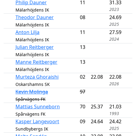
Philip Dauner
11
31.33
2023
Mälarhöjdens IK
Theodor Dauner
08
24.69
2025
Mälarhöjdens IK
Anton Lilja
11
27.59
2024
Mälarhöjdens IK
Julian Reitberger
13
Mälarhöjdens IK
Manne Reitberger
13
Mälarhöjdens IK
Murteza Ghoraishi
02
22.08
22.08
2026
Oskarshamns SK
Kevin Molinga
97
Spårvägens FK
Mattias Sunneborn
70
25.37
21.03
1993
Spårvägens FK
Kasper Langevoort
09
24.64
24.42
2025
Sundbybergs IK