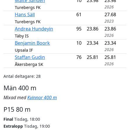
Malte Sandén
10
23.98
23.98
2026
Turebergs FK
Hans Säll
61
27.68
2023
Turebergs FK
Andrea Hundeyin
95
23.86
23.86
2026
Täby IS
Benjamin Boork
10
23.34
23.34
2026
Upsala IF
Staffan Gudin
76
25.81
25.81
2026
Åkersberga SK
Antal deltagare: 28
Män 400 m
Mixad med
Kvinnor 400 m
P15 80 m
Final
Tisdag, 18:00
Extralopp
Tisdag, 19:00