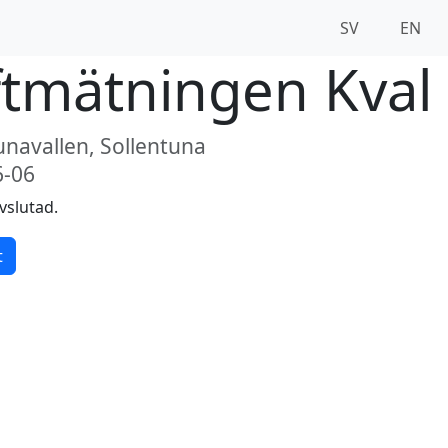
SV
EN
ftmätningen Kval
unavallen, Sollentuna
6-06
vslutad.
t